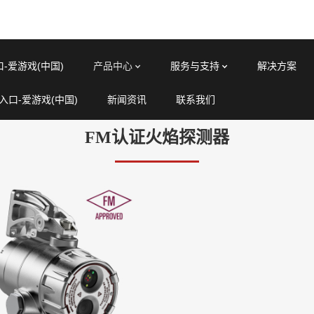
产品中心
服务与支持
-爱游戏(中国)
解决方案
入口-爱游戏(中国)
新闻资讯
联系我们
FM认证火焰探测器