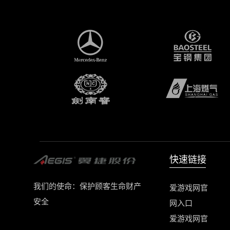
快速链接
我们的使命：保护顾客生命财产
爱游戏网官
安全
网入口
爱游戏网官