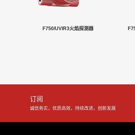
F750/UVIR3火焰探测器
F
订阅
诚信务实，优质高效，持续改进，创新发展