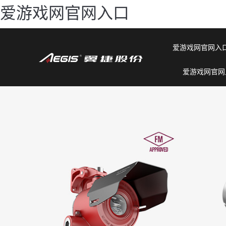
爱游戏网官网入口
爱游戏网官网入口
爱游戏网官网