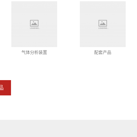
气体分析装置
配套产品
品