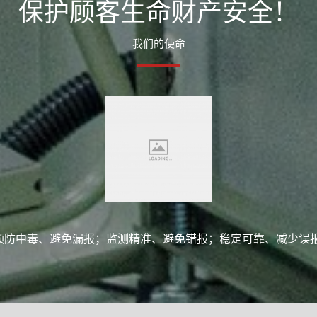
保护顾客生命财产安全！
我们的使命
预防中毒、避免漏报；监测精准、避免错报；稳定可靠、减少误