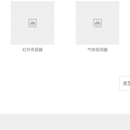
红外传感器
气体探测器