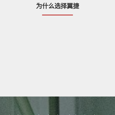
为什么选择翼捷