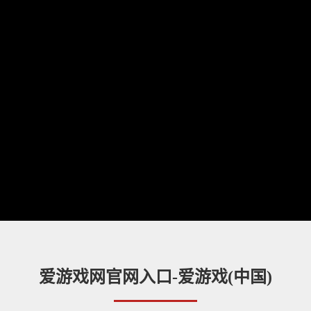
爱游戏网官网入口-爱游戏(中国)